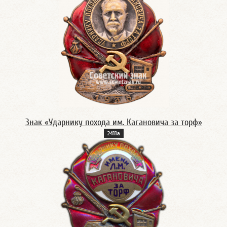
Знак «Ударнику похода им. Кагановича за торф»
2411а