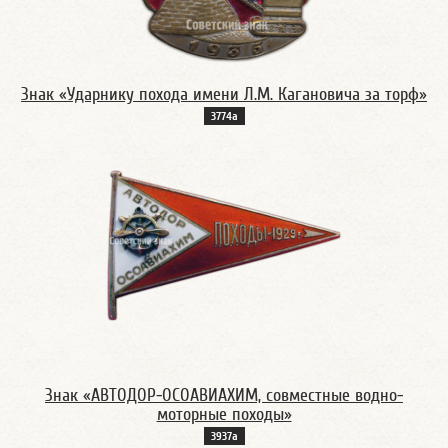
Знак «Ударнику похода имени Л.М. Кагановича за торф»
3774а
Знак «АВТОДОР-ОСОАВИАХИМ, совместные водно-
моторные походы»
3937а