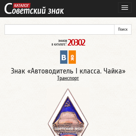
Навиг
20302
ЗНАКОВ
*
В КАТАЛОГЕ
:
Знак «Автоводитель I класса. Чайка»
Транспорт