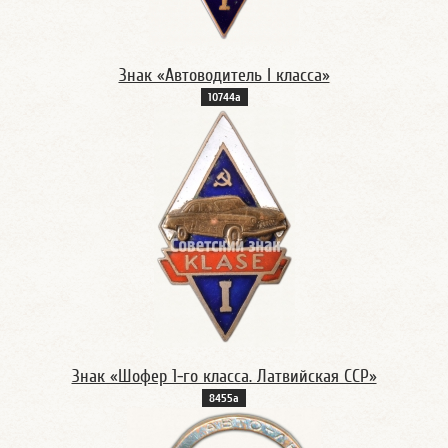
Знак «Автоводитель I класса»
10744а
Знак «Шофер 1-го класса. Латвийская ССР»
8455а