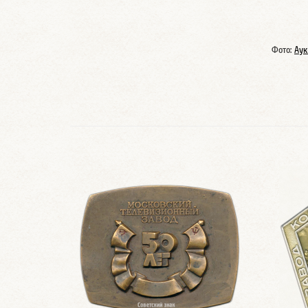
Фото:
Аук