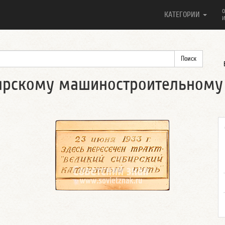
О
КАТЕГОРИИ
И
оярскому машиностроительному