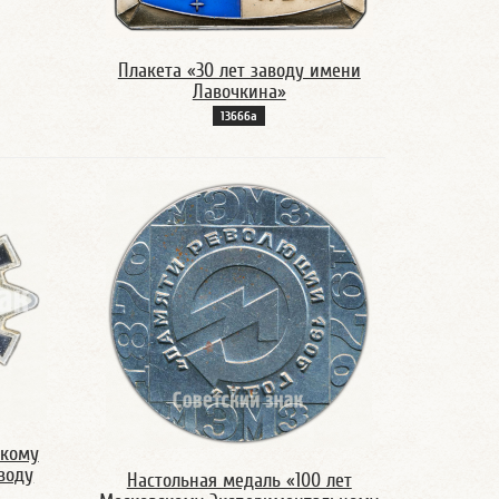
Плакета «30 лет заводу имени
Лавочкина»
13666а
скому
воду
Настольная медаль «100 лет