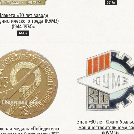
6617а
Плакета «30 лет заводу
нистического труда (КУМЗ)
(1944-1974)»
6613а
Знак «30 лет Южно-Ураль
машиностроительному за
льная медаль «Победителю
(ЮУМЗ)»