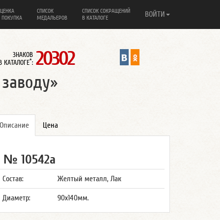
ЦЕНКА
СПИСОК
СПИСОК СОКРАЩЕНИЙ
ВОЙТИ
 ПОКУПКА
МЕДАЛЬЕРОВ
В КАТАЛОГЕ
20302
ЗНАКОВ
*
В КАТАЛОГЕ
:
 заводу»
Описание
Цена
№ 10542а
Состав:
Желтый металл, Лак
Диаметр:
90х140мм.