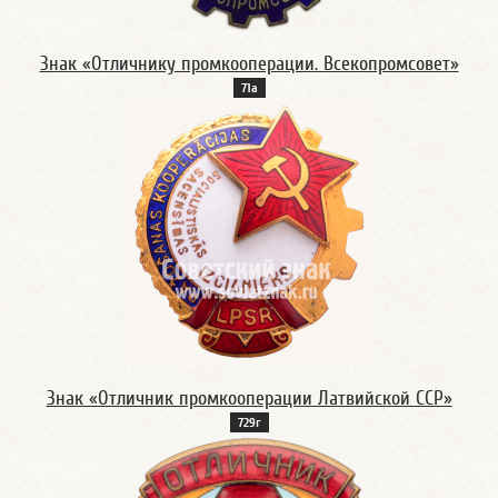
Знак «Отличнику промкооперации. Всекопромсовет»
71а
Знак «Отличник промкооперации Латвийской ССР»
729г