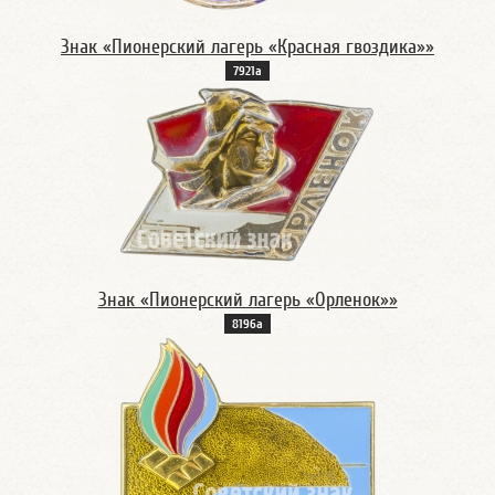
Знак «Пионерский лагерь «Красная гвоздика»»
7921а
Знак «Пионерский лагерь «Орленок»»
8196а