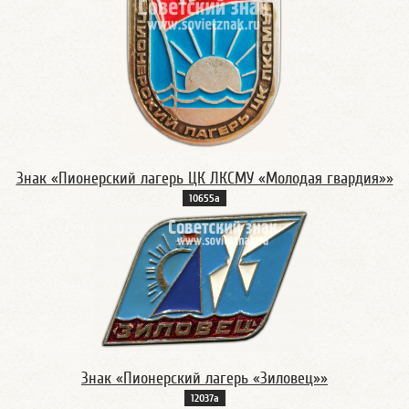
Знак «Пионерский лагерь ЦК ЛКСМУ «Молодая гвардия»»
10655а
Знак «Пионерский лагерь «Зиловец»»
12037а