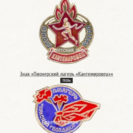
Знак «Пионерский лагерь «Кантемировец»»
7920а