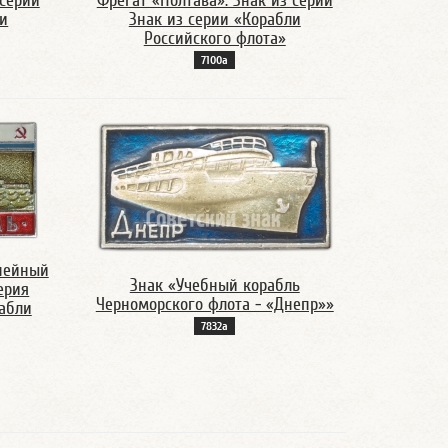
 серии
Фрегат «Полтава». Знак из серии
ли
Знак из серии «Корабли
Российского флота»
7100а
нейный
Знак «Учебный корабль
ерия
Черноморского флота - «Днепр»»
абли
7832а