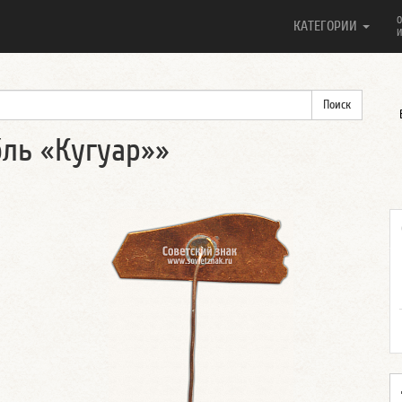
О
КАТЕГОРИИ
И
бль «Кугуар»»