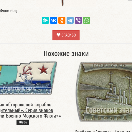
Фото: ebay
СПАСИБО
Похожие знаки
ак «Сторожевой корабль
ительный». Серия знаков
ли Военно Морского Флота»»
7098б