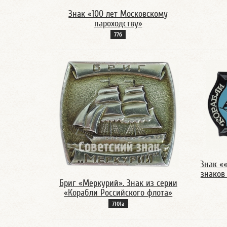
Знак «100 лет Московскому
пароходству»
77б
Знак ««
знаков
Бриг «Меркурий». Знак из серии
«Корабли Российского флота»
7101а