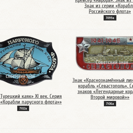
Крейсер «Аврора». Знак из
Знак из серии «Кораб
Российского флота»
7099а
Знак «Краснознамённый ли
корабль «Севастополь». С
знаков «Легендарные кор
Турецкий каяк» XI век. Серия
Второй мировой»»
 «Корабли парусного флота»»
7106а
7102а