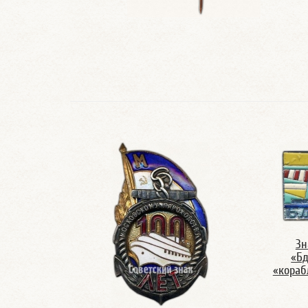
Зн
«Бд
«кораб