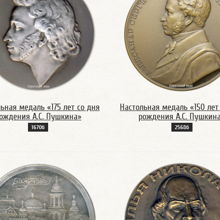
ьная медаль «175 лет со дня
Настольная медаль «150 лет
ождения А.С. Пушкина»
рождения А.С. Пушкин
1670б
2568б