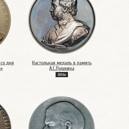
 со дня
Настольная медаль в память
а»
А.С.Пушкина
3850а