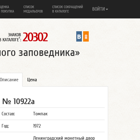
ЦЕНКА
СПИСОК
СПИСОК СОКРАЩЕНИЙ
ВОЙТИ
 ПОКУПКА
МЕДАЛЬЕРОВ
В КАТАЛОГЕ
20302
ЗНАКОВ
*
В КАТАЛОГЕ
:
ного заповедника»
Описание
Цена
№ 10922а
Состав:
Томпак
Год:
1972
Ленинградский монетный двор