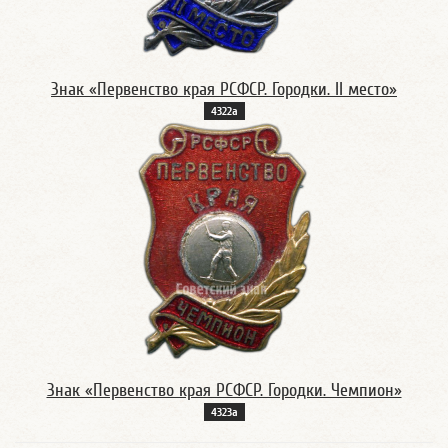
Знак «Первенство края РСФСР. Городки. II место»
4322а
Знак «Первенство края РСФСР. Городки. Чемпион»
4323а