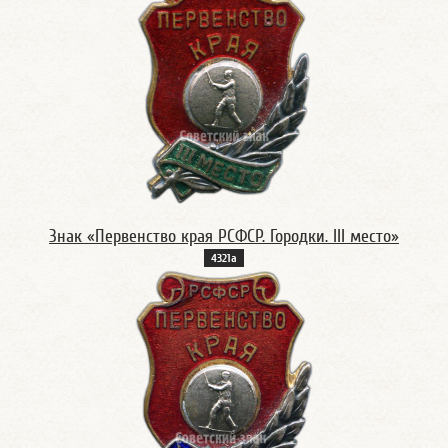
Знак «Первенство края РСФСР. Городки. III место»
4321а