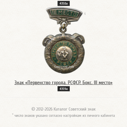
4358а
Знак «Первенство города. РСФСР. Бокс. III место»
4359а
© 2012-2026 Каталог Советский знак
*
число знаков указано согласно настройкам из личного кабинета