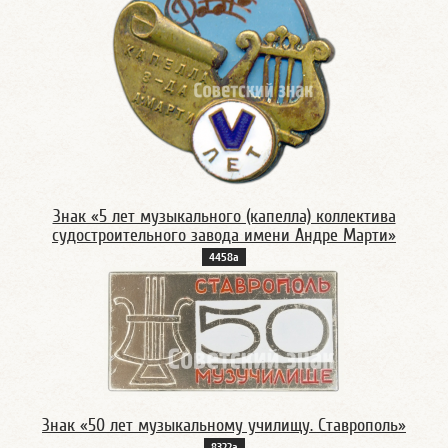
Знак «5 лет музыкального (капелла) коллектива
судостроительного завода имени Андре Марти»
4458а
Знак «50 лет музыкальному училищу. Ставрополь»
8322а