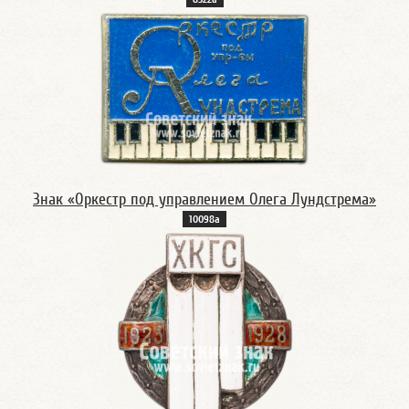
Знак «Оркестр под управлением Олега Лундстрема»
10098а