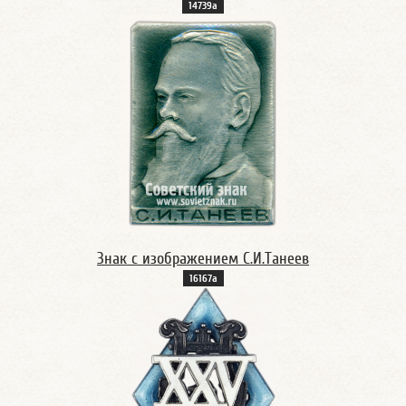
14739а
Знак с изображением С.И.Танеев
16167а