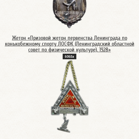
Жетон «Призовой жетон первенства Ленинграда по
конькобежному спорту ЛОСФК (Ленинградский областной
совет по физической культуре). 1928»
6068а