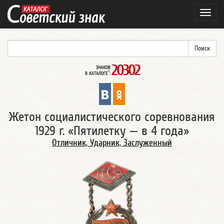
Навиг
20302
ЗНАКОВ
*
В КАТАЛОГЕ
:
Жетон социалистического соревнования
1929 г. «Пятилетку — в 4 года»
Отличник, Ударник, Заслуженный