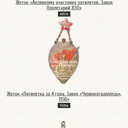
Жетон «Активному участнику пятилетки. Завод
Пролетарий ВЭО»
6857а
Жетон «Пятилетка за 4 года. Завод «Червоногвардiець».
1930»
11501а