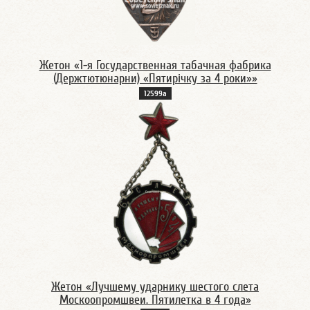
Жетон «1-я Государственная табачная фабрика
(Держтютюнарни) «Пятирiчку за 4 роки»»
12599а
Жетон «Лучшему ударнику шестого слета
Москоопромшвеи. Пятилетка в 4 года»