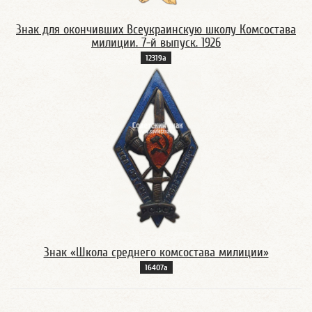
Знак для окончивших Всеукраинскую школу Комсостава
милиции. 7-й выпуск. 1926
12319а
Знак «Школа среднего комсостава милиции»
16407а