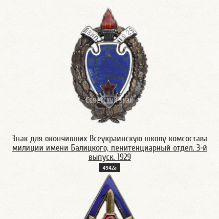
Знак для окончивших Всеукраинскую школу комсостава
милиции имени Балицкого, пенитенциарный отдел. 3-й
выпуск. 1929
4942а