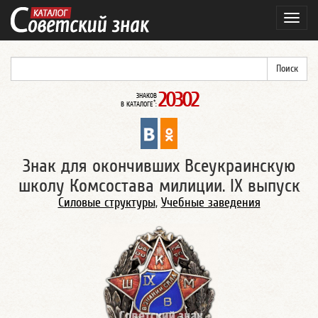
Навиг
20302
ЗНАКОВ
*
В КАТАЛОГЕ
:
Знак для окончивших Всеукраинскую
школу Комсостава милиции. IX выпуск
Силовые структуры
,
Учебные заведения