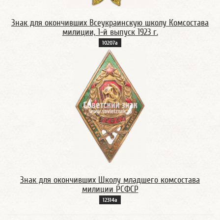
Знак для окончивших Всеукраинскую школу Комсостава
милиции, 1-й выпуск 1923 г.
10207а
Знак для окончивших Школу младшего комсостава
милиции РСФСР
12314а