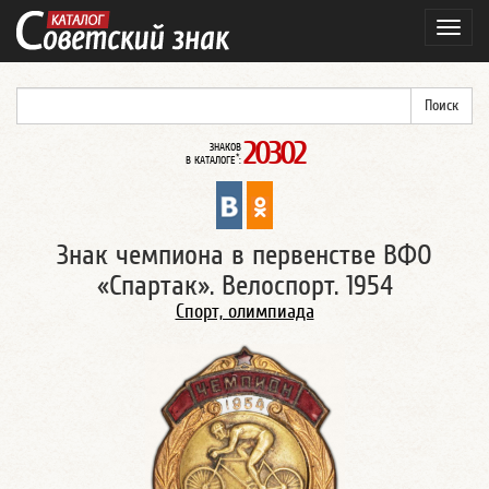
Навиг
20302
ЗНАКОВ
*
В КАТАЛОГЕ
:
Знак чемпиона в первенстве ВФО
«Спартак». Велоспорт. 1954
Спорт, олимпиада