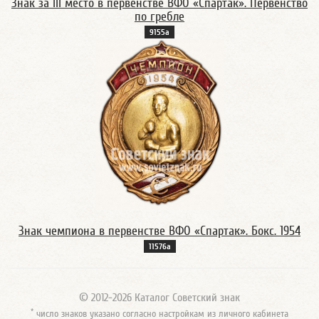
Знак за III место в первенстве ВФО «Спартак». Первенство
по гребле
9155а
Знак чемпиона в первенстве ВФО «Спартак». Бокс. 1954
11576а
© 2012-2026 Каталог Советский знак
*
число знаков указано согласно настройкам из личного кабинета