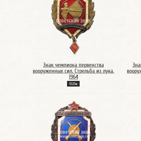
Знак чемпиона первенства
Зна
вооруженных сил. Стрельба из лука.
воору
1964
5123а