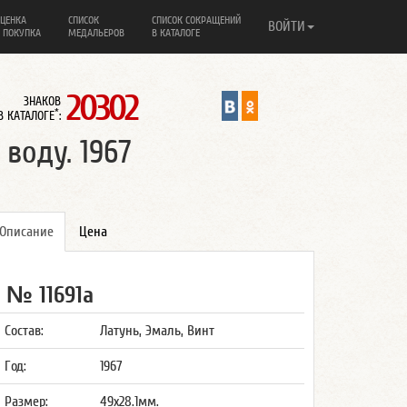
ЦЕНКА
СПИСОК
СПИСОК СОКРАЩЕНИЙ
ВОЙТИ
 ПОКУПКА
МЕДАЛЬЕРОВ
В КАТАЛОГЕ
20302
ЗНАКОВ
*
В КАТАЛОГЕ
:
воду. 1967
Описание
Цена
№ 11691а
Состав:
Латунь, Эмаль, Винт
Год:
1967
Размер:
49x28.1мм.