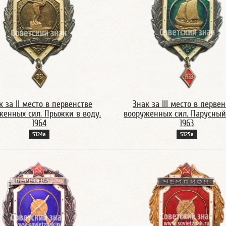
к за II место в первенстве
Знак за III место в перве
женных сил. Прыжки в воду.
вооруженных сил. Парусный
1964
1963
5124а
5125а