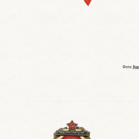
Фото:
Аук