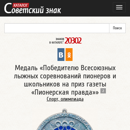
Навиг
20302
ЗНАКОВ
*
В КАТАЛОГЕ
:
Медаль «Победителю Всесоюзных
лыжных соревнований пионеров и
школьников на приз газеты
«Пионерская правда»»
2
Спорт, олимпиада