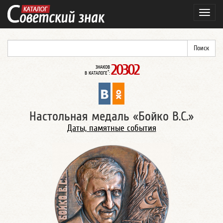
Навиг
20302
ЗНАКОВ
*
В КАТАЛОГЕ
:
Настольная медаль «Бойко В.С.»
Даты, памятные события