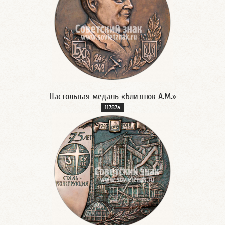
Настольная медаль «Близнюк А.М.»
11787а