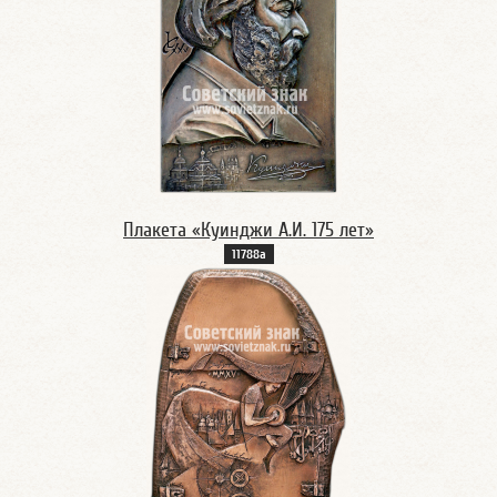
Плакета «Куинджи А.И. 175 лет»
11788а