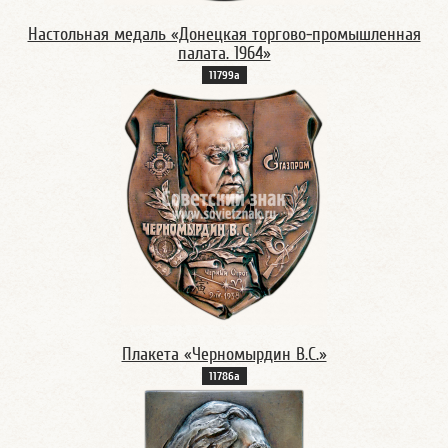
Настольная медаль «Донецкая торгово-промышленная
палата. 1964»
11799а
Плакета «Черномырдин В.С.»
11786а