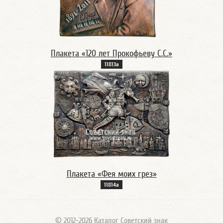
Плакета «120 лет Прокофьеву С.С.»
11813а
Плакета «Фея моих грез»
11814а
© 2012-2026 Каталог Советский знак