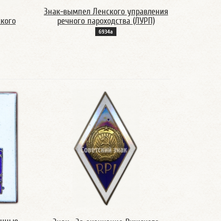
Знак-вымпел Ленского управления
кого
речного пароходства (ЛУРП)
6934а