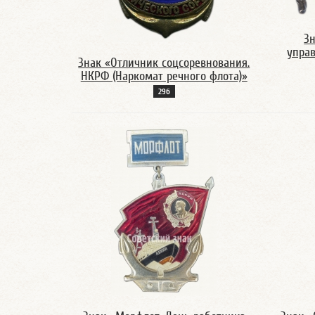
З
управ
Знак «Отличник соцсоревнования.
НКРФ (Наркомат речного флота)»
29б