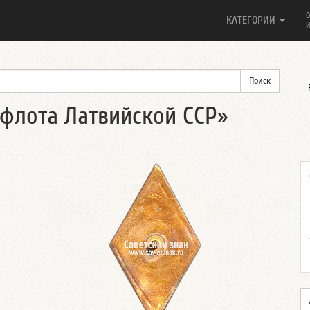
О
КАТЕГОРИИ
И
флота Латвийской ССР»