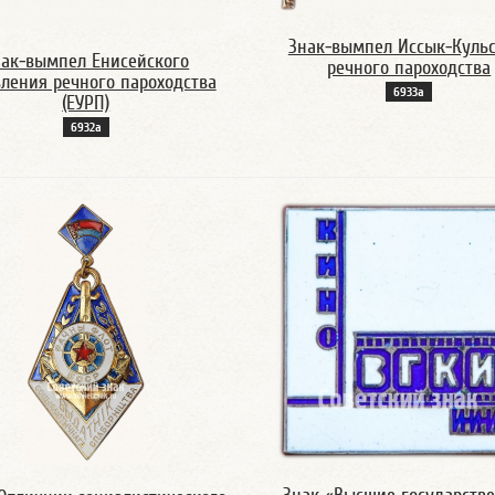
Знак-вымпел Иссык-Кульс
нак-вымпел Енисейского
речного пароходства
ления речного пароходства
6933а
(ЕУРП)
6932а