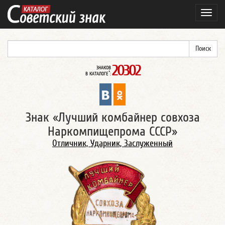
Навиг
20302
ЗНАКОВ
*
В КАТАЛОГЕ
:
Знак «Лучший комбайнер совхоза
Наркомпищепрома СССР»
Отличник, Ударник, Заслуженный