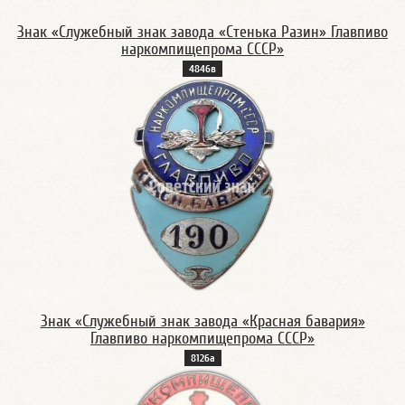
Знак «Служебный знак завода «Стенька Разин» Главпиво
наркомпищепрома СССР»
4846в
Знак «Служебный знак завода «Красная бавария»
Главпиво наркомпищепрома СССР»
8126а