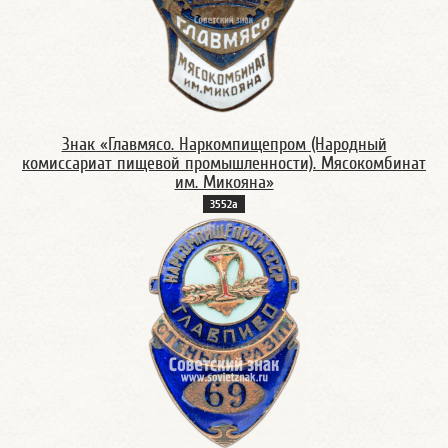
Знак «Главмясо. Наркомпищепром (Народный
комиссариат пищевой промышленности). Мясокомбинат
им. Микояна»
3552а