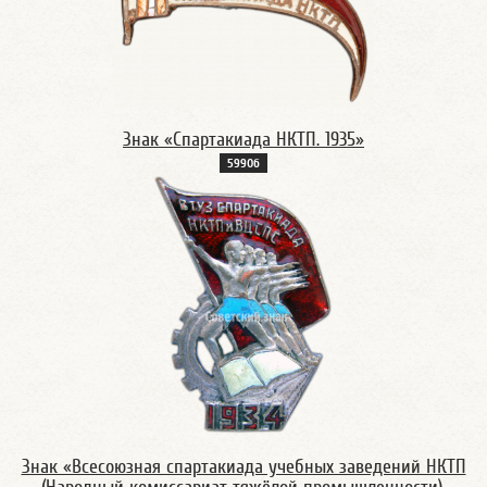
Знак «Спартакиада НКТП. 1935»
5990б
Знак «Всесоюзная спартакиада учебных заведений НКТП