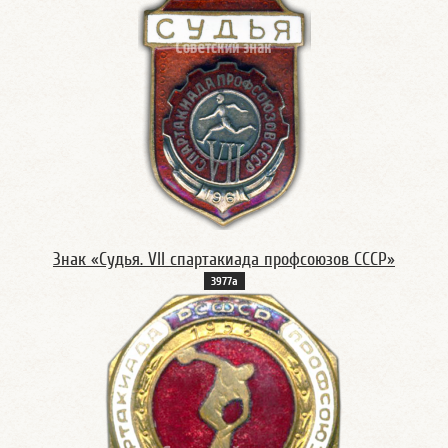
Знак «Судья. VII спартакиада профсоюзов СССР»
3977а