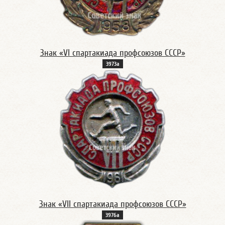
Знак «VI спартакиада профсоюзов СССР»
3973а
Знак «VII спартакиада профсоюзов СССР»
3976а