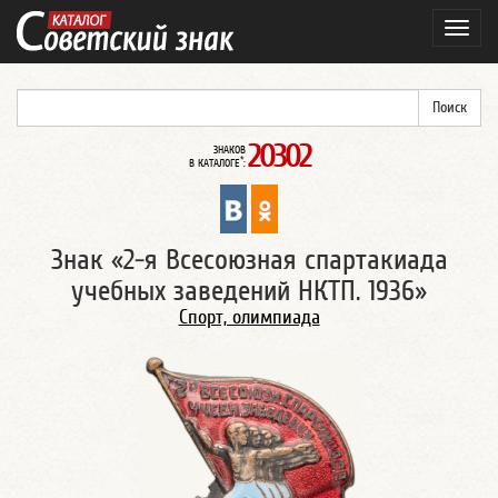
Навиг
20302
ЗНАКОВ
*
В КАТАЛОГЕ
:
Знак «2-я Всесоюзная спартакиада
учебных заведений НКТП. 1936»
Спорт, олимпиада