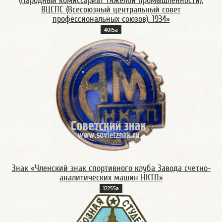
(Народный комиссариат тяжёлой промышленности).
ВЦСПС (Всесоюзный центральный совет
профессиональных союзов). 1934»
4015а
Знак «Членский знак спортивного клуба Завода счетно-
аналитических машин НКТП»
12255а