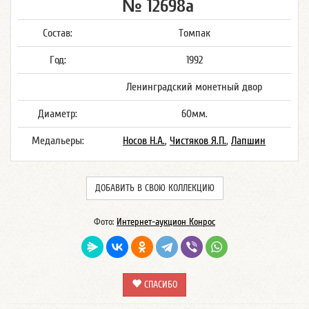
№ 12698а
Состав:
Томпак
Год:
1992
Ленинградский монетный двор
Диаметр:
60мм.
Медальеры:
Носов Н.А.
,
Чистяков Я.П.
,
Лапшин
ДОБАВИТЬ В СВОЮ КОЛЛЕКЦИЮ
Фото:
Интернет-аукцион Конрос
СПАСИБО