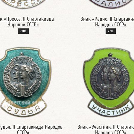
к «Пресса. II Спартакиада
Знак «Радио. II Спартак
Народов СССР»
Народов СССР»
770а
771а
удья. II Спартакиада Народов
Знак «Участник. II Спарта
СССР»
Народов СССР»