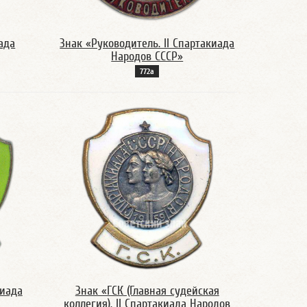
иада
Знак «Руководитель. II Спартакиада
Народов СССР»
772а
киада
Знак «ГСК (Главная судейская
коллегия). II Спартакиада Народов