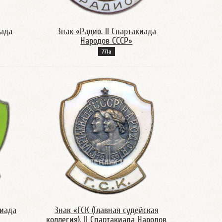
иада
Знак «Радио. II Спартакиада
Народов СССР»
771а
киада
Знак «ГСК (Главная судейская
коллегия). II Спартакиада Народов