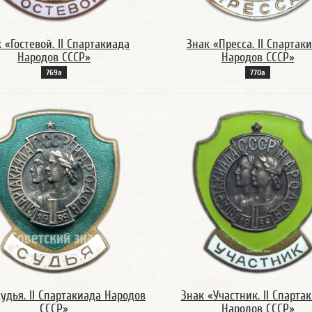
 «Гостевой. II Спартакиада
Знак «Пресса. II Спартак
Народов СССР»
Народов СССР»
769а
770а
удья. II Спартакиада Народов
Знак «Участник. II Спарта
СССР»
Народов СССР»