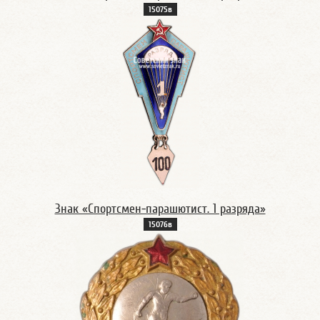
15075в
Знак «Спортсмен-парашютист. 1 разряда»
15076в