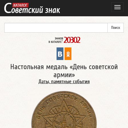
Навиг
20302
ЗНАКОВ
*
В КАТАЛОГЕ
:
Настольная медаль «День советской
армии»
Даты, памятные события