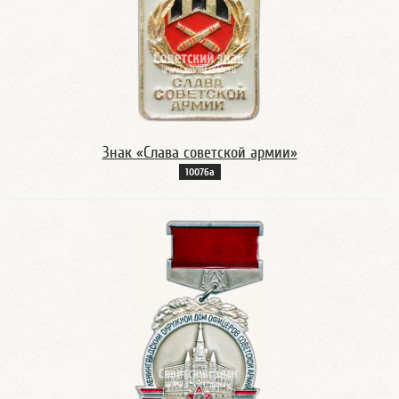
Знак «Слава советской армии»
10076а