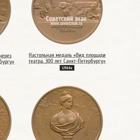
Настольная медаль «Вид площади
через
театра. 300 лет Санкт-Петербургу»
бургу»
12964а