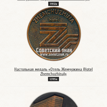
11932а
Настольная медаль «Отель Жемчужина (Hotel
Zhemchuzhina)»
12785а