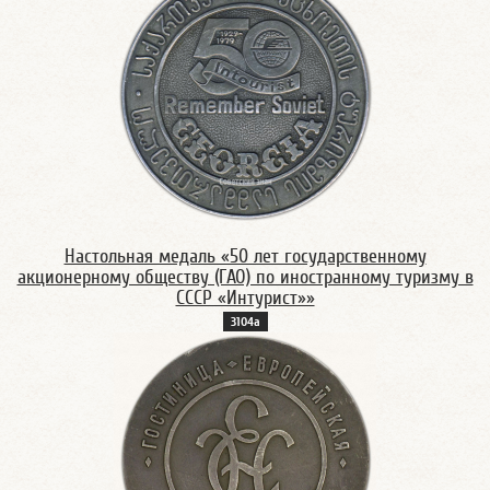
Настольная медаль «50 лет государственному
акционерному обществу (ГАО) по иностранному туризму в
СССР «Интурист»»
3104а