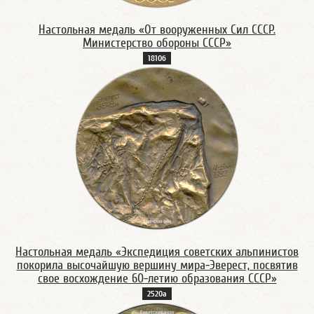
Настольная медаль «От вооруженных Сил СССР.
Министерство обороны СССР»
1810б
Настольная медаль «Экспедиция советских альпинистов
покорила высочайшую вершину мира-Эверест, посвятив
свое восхождение 60-летию образования СССР»
2520а