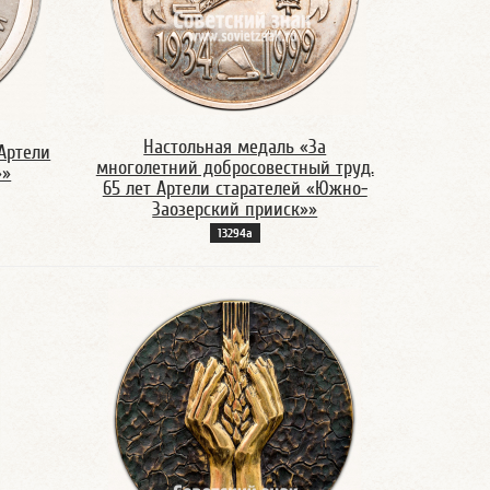
Настольная медаль «За
Артели
многолетний добросовестный труд.
»»
65 лет Артели старателей «Южно-
Заозерский прииск»»
13294а