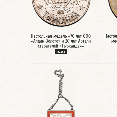
Настольная медаль «70 лет ООО
Настол
«Алдан-Золото» и 20 лет Артели
ме
старателей «Тырканда»»
13286а