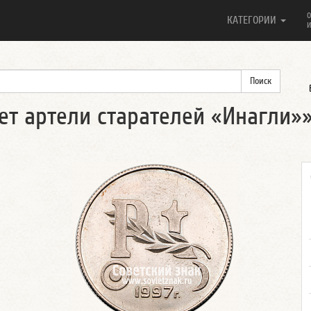
О
КАТЕГОРИИ
И
ет артели старателей «Инагли»