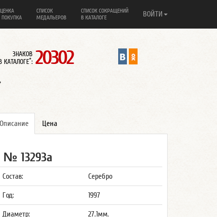
ЦЕНКА
СПИСОК
СПИСОК СОКРАЩЕНИЙ
ВОЙТИ
 ПОКУПКА
МЕДАЛЬЕРОВ
В КАТАЛОГЕ
20302
ЗНАКОВ
*
В КАТАЛОГЕ
:
»
Описание
Цена
№ 13293а
Состав:
Серебро
Год:
1997
Диаметр:
27.1мм.