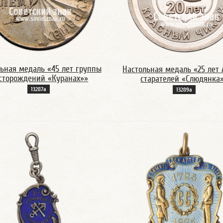
ьная медаль «45 лет группы
Настольная медаль «25 лет 
сторождений «Куранах»»
старателей «Слюдянка
13287а
13289а