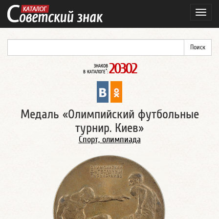
Навиг
20302
ЗНАКОВ
*
В КАТАЛОГЕ
:
Медаль «Олимпийский футбольные
турнир. Киев»
Спорт, олимпиада