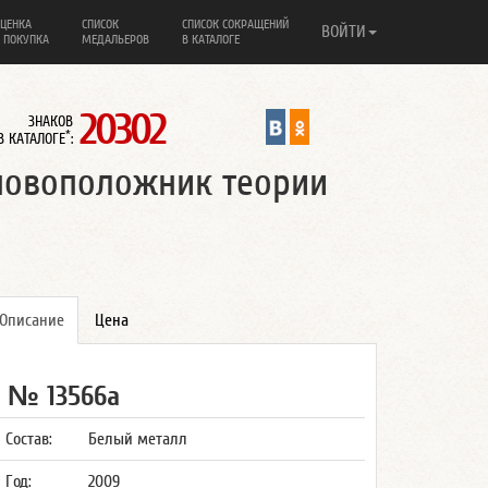
ЦЕНКА
СПИСОК
СПИСОК СОКРАЩЕНИЙ
ВОЙТИ
 ПОКУПКА
МЕДАЛЬЕРОВ
В КАТАЛОГЕ
20302
ЗНАКОВ
*
В КАТАЛОГЕ
:
новоположник теории
Описание
Цена
№ 13566а
Состав:
Белый металл
Год:
2009