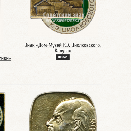
Знак «Дом-Музей К.Э. Циолковского.
Калуга»
 -
10834а
тики»