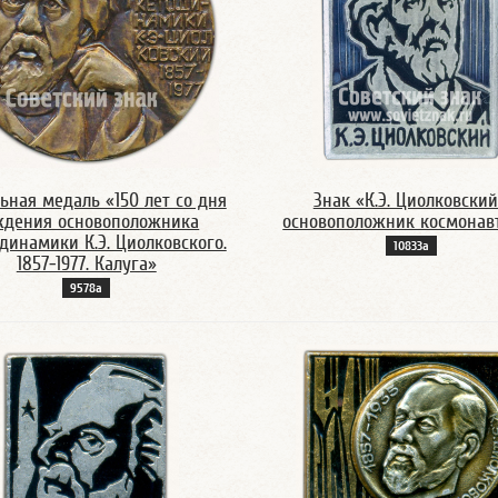
ьная медаль «150 лет со дня
Знак «К.Э. Циолковский
ждения основоположника
основоположник космонав
динамики К.Э. Циолковского.
10833а
1857-1977. Калуга»
9578а