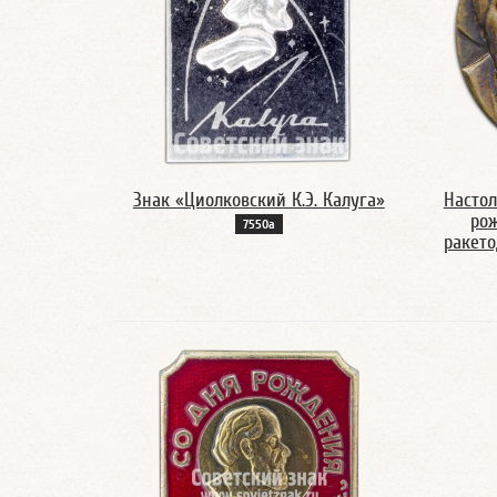
Знак «Циолковский К.Э. Калуга»
Настол
ро
7550а
ракето