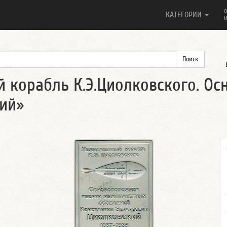
О
КАТЕГОРИИ
И
 корабль К.Э.Циолковского. Ос
ий»