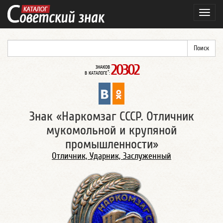
Навиг
20302
ЗНАКОВ
*
В КАТАЛОГЕ
:
Знак «Наркомзаг СССР. Отличник
мукомольной и крупяной
промышленности»
Отличник, Ударник, Заслуженный