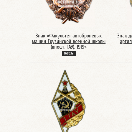
Знак «Факультет автоброневых
Знак д
машин Грузинской военной школы
артил
(впосл. ТАУ). 1919»
16863а