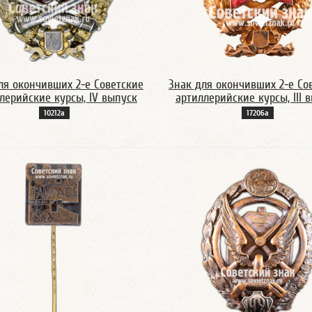
ля окончивших 2-е Советские
Знак для окончивших 2-е Со
лерийские курсы, IV выпуск
артиллерийские курсы, III 
10212а
17206а