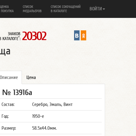
ЦЕНКА
СПИСОК
СПИСОК СОКРАЩЕНИЙ
ВОЙТИ
 ПОКУПКА
МЕДАЛЬЕРОВ
В КАТАЛОГЕ
20302
ЗНАКОВ
*
В КАТАЛОГЕ
:
ища
Описание
Цена
№ 13916а
Состав:
Серебро, Эмаль, Винт
Год:
1950-е
Размер:
58.5x44.0мм.