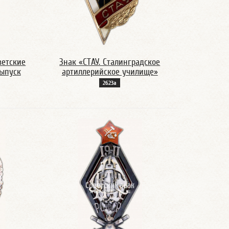
ветские
Знак «СТАУ. Сталинградское
выпуск
артиллерийское училище»
2623а