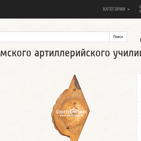
О
КАТЕГОРИИ
И
омского артиллерийского учил