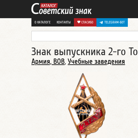
О КАТАЛОГЕ
КОНТАКТЫ
СПАСИБО
TELEGRAM-БОТ
Знак выпускника 2-го Т
Армия, ВОВ
,
Учебные заведения