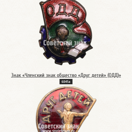
Знак «Членский знак общество «Друг детей» (ОДД)»
6845а