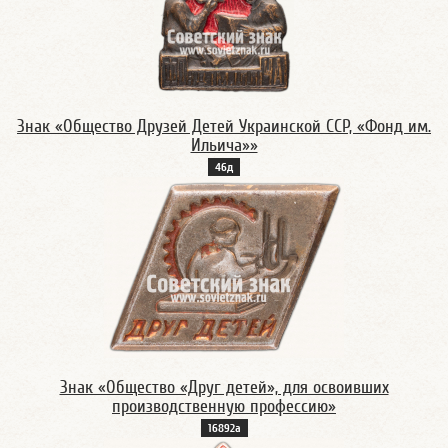
Знак «Общество Друзей Детей Украинской ССР, «Фонд им.
Ильича»»
46д
Знак «Общество «Друг детей», для освоивших
производственную профессию»
16892а