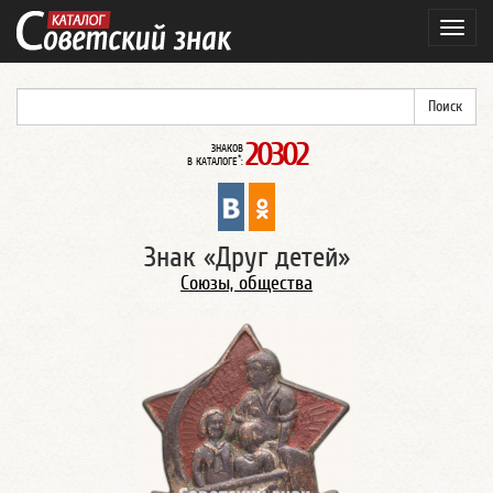
Навиг
20302
ЗНАКОВ
*
В КАТАЛОГЕ
:
Знак «Друг детей»
Союзы, общества