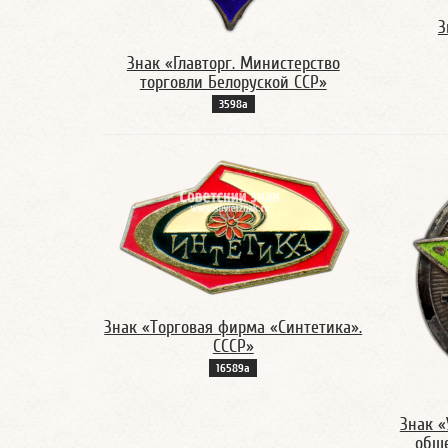
З
Знак «Главторг. Министерство
торговли Белоруской ССР»
3598а
Знак «Торговая фирма «Синтетика».
СССР»
16589а
Знак «
обще