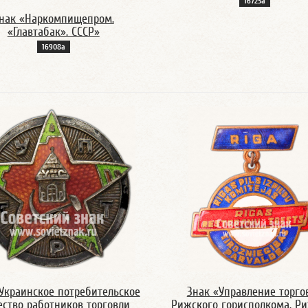
16723а
нак «Наркомпищепром.
«Главтабак». СССР»
16908а
Украинское потребительское
Знак «Управление торго
ство работников торговли
Рижского горисполкома, Р