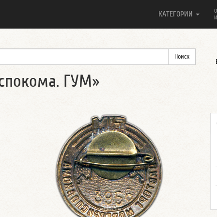
О
КАТЕГОРИИ
И
испокома. ГУМ»