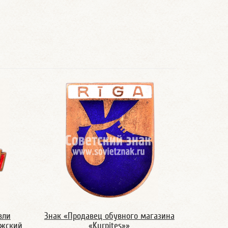
вли
Знак «Продавец обувного магазина
ижский
«Kurpites»»