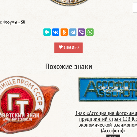
о:
Форумы - SU
СПАСИБО
Похожие знаки
Знак «Ассоциация фотохими
предприятий стран СЭВ (С
экономической взаимопо
(Ассофото)»