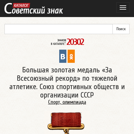
Навиг
20302
ЗНАКОВ
*
В КАТАЛОГЕ
:
Большая золотая медаль «За
Всесоюзный рекорд» по тяжелой
атлетике. Союз спортивных обществ и
организации СССР
Спорт, олимпиада