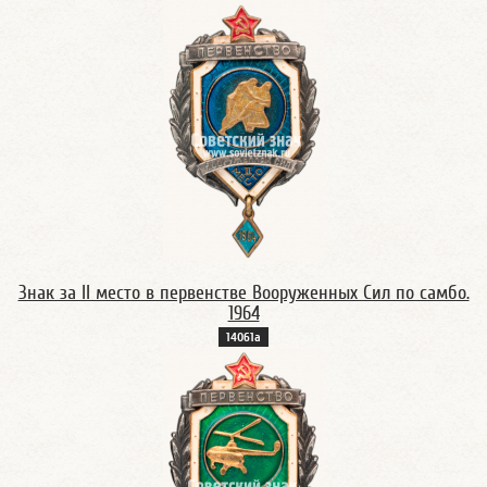
Знак за II место в первенстве Вооруженных Сил по самбо.
1964
14061а