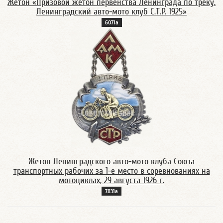
Жетон «Призовой жетон первенства Ленинграда по треку.
Ленинградский авто-мото клуб С.Т.Р. 1925»
6071а
Жетон Ленинградского авто-мото клуба Союза
транспортных рабочих за 1-е место в соревнованиях на
мотоциклах, 29 августа 1926 г.
7831а