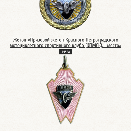
Жетон «Призовой жетон Красного Петроградского
мотоциклетного спортивного клуба (КПМСК). I место»
4452а