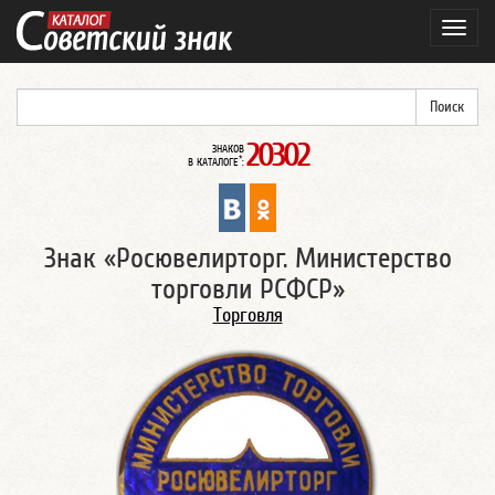
Навиг
20302
ЗНАКОВ
*
В КАТАЛОГЕ
:
Знак «Росювелирторг. Министерство
торговли РСФСР»
Торговля