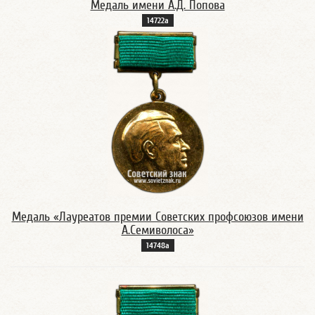
Медаль имени А.Д. Попова
14722а
Медаль «Лауреатов премии Советских профсоюзов имени
А.Семиволоса»
14748а