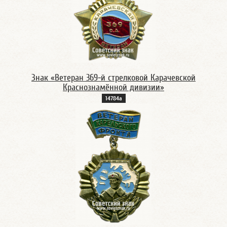
Знак «Ветеран 369-й стрелковой Карачевской
Краснознамённой дивизии»
14784а