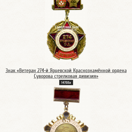
Знак «Ветеран 274-й Ярцевской Краснознамённой ордена
Суворова стрелковая дивизия»
14788а