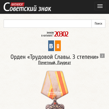
Навиг
20302
ЗНАКОВ
*
В КАТАЛОГЕ
:
Орден «Трудовой Славы. 3 степени»
2
Почетный, Лауреат