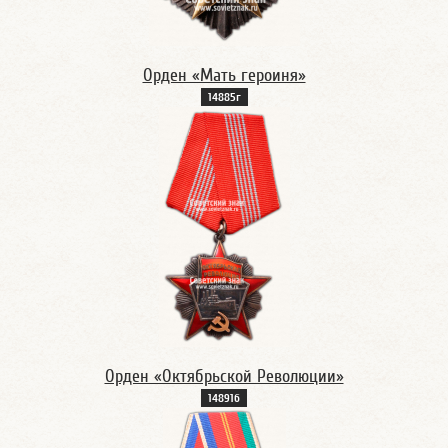
Орден «Мать героиня»
14885г
Орден «Октябрьской Революции»
14891б