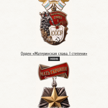
Орден «Материнская слава. I степени»
14884б