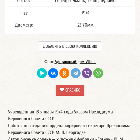
Состав:
Серебро, Эмаль, Ткань, Булавка
Год:
1974
Диаметр:
23.70мм.
ДОБАВИТЬ В СВОЮ КОЛЛЕКЦИЮ
Фото:
Аукционный дом Vitber
СПАСИБО
Учреждённая 18 января 1974 года Указом Президиума
Верховного Совета СССР.
Работы по созданию ордена курировал секретарь Президиума
Верховного Совета СССР М. П. Георгадзе.
Автор рисунка ордена — художник фабрики «Гознак» Ю. М.