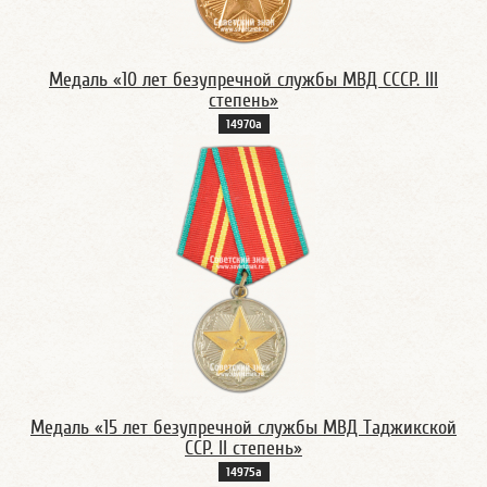
Медаль «10 лет безупречной службы МВД CССР. III
степень»
14970а
Медаль «15 лет безупречной службы МВД Таджикской
ССР. II степень»
14975а