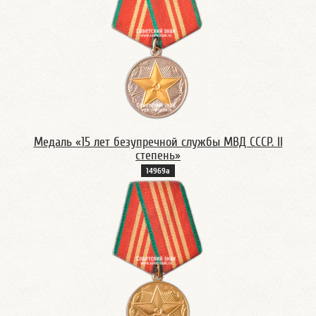
Медаль «15 лет безупречной службы МВД CССР. II
степень»
14969а