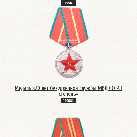
14950а
Медаль «20 лет безупречной службы МВД CССР. I
степень»
14968б