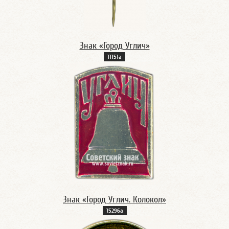
Знак «Город Углич»
11151а
Знак «Город Углич. Колокол»
15296а