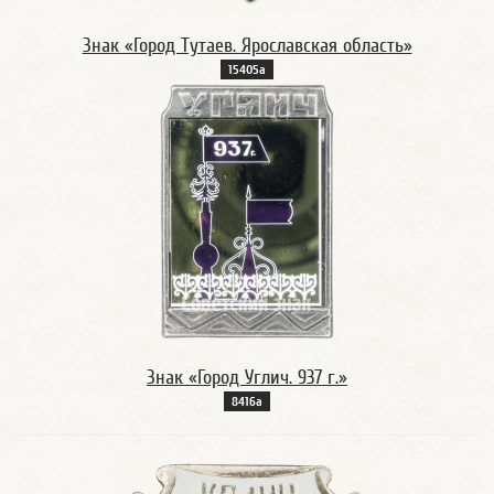
Знак «Город Тутаев. Ярославская область»
15405а
Знак «Город Углич. 937 г.»
8416а