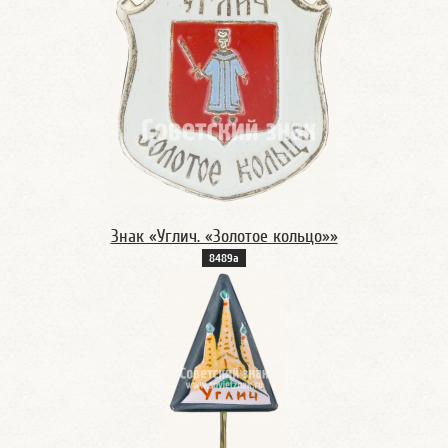
Знак «Углич. «Золотое кольцо»»
8489а