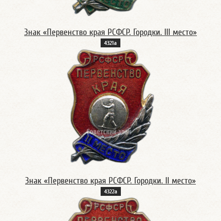
Знак «Первенство края РСФСР. Городки. III место»
4321а
Знак «Первенство края РСФСР. Городки. II место»
4322а