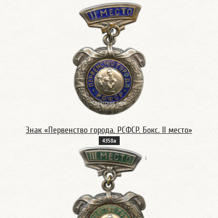
Знак «Первенство города. РСФСР. Бокс. II место»
4358а