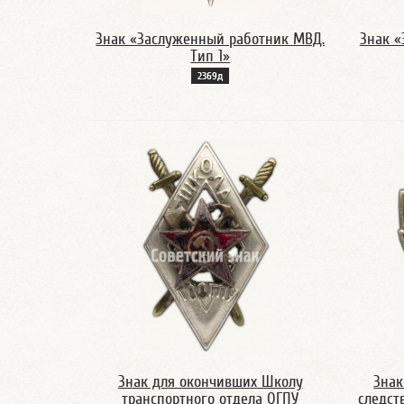
Знак «Заслуженный работник МВД.
Знак «
Тип 1»
2369д
Знак для окончивших Школу
Знак
транспортного отдела ОГПУ
следст