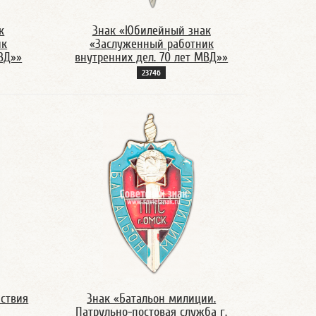
к
Знак «Юбилейный знак
ик
«Заслуженный работник
МВД»»
внутренних дел. 70 лет МВД»»
2374б
йствия
Знак «Батальон милиции.
Патрульно-постовая служба г.