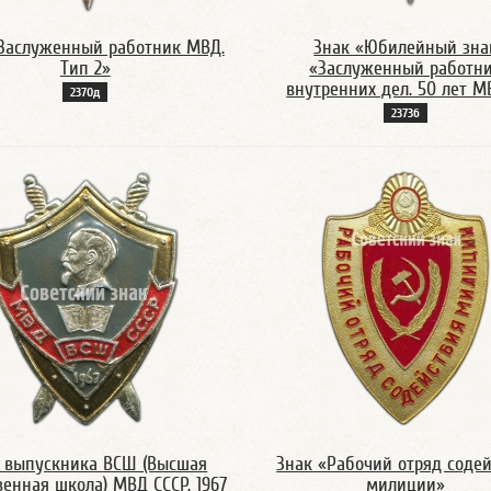
Заслуженный работник МВД.
Знак «Юбилейный зна
Тип 2»
«Заслуженный работн
внутренних дел. 50 лет 
2370д
2373б
 выпускника ВСШ (Высшая
Знак «Рабочий отряд соде
венная школа) МВД СССР. 1967
милиции»