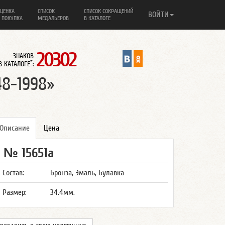
ЦЕНКА
СПИСОК
СПИСОК СОКРАЩЕНИЙ
ВОЙТИ
 ПОКУПКА
МЕДАЛЬЕРОВ
В КАТАЛОГЕ
20302
ЗНАКОВ
*
В КАТАЛОГЕ
:
48-1998»
Описание
Цена
№ 15651а
Состав:
Бронза, Эмаль, Булавка
Размер:
34.4мм.