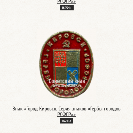
РСФСР»»
16254а
Знак «Город Кировск. Серия знаков «Гербы городов
РСФСР»»
16241а