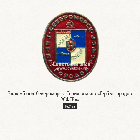
Знак «Город Североморск. Серия знаков «Гербы городов
РСФСР»»
16245а