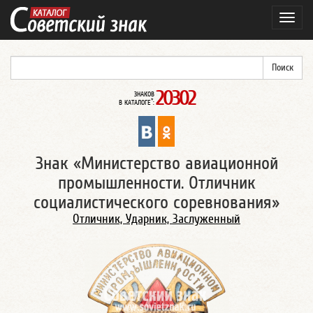
Навиг
20302
ЗНАКОВ
*
В КАТАЛОГЕ
:
Знак «Министерство авиационной
промышленности. Отличник
социалистического соревнования»
Отличник, Ударник, Заслуженный