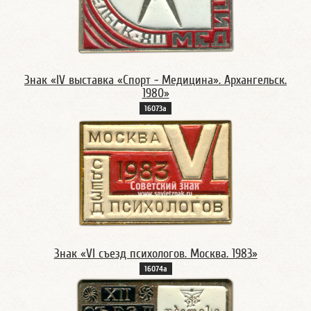
Знак «IV выставка «Спорт - Медицина». Архангельск.
1980»
16073а
Знак «VI съезд психологов. Москва. 1983»
16074а