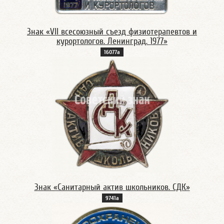
Знак «VII всесоюзный съезд физиотерапевтов и
курортологов. Ленинград. 1977»
16077а
Знак «Санитарный актив школьников. СДК»
9741а