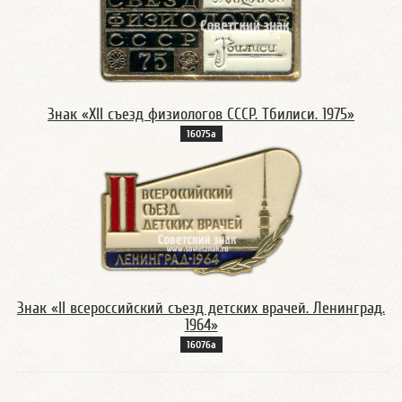
Знак «XII съезд физиологов СССР. Тбилиси. 1975»
16075а
Знак «II всероссийский съезд детских врачей. Ленинград.
1964»
16076а