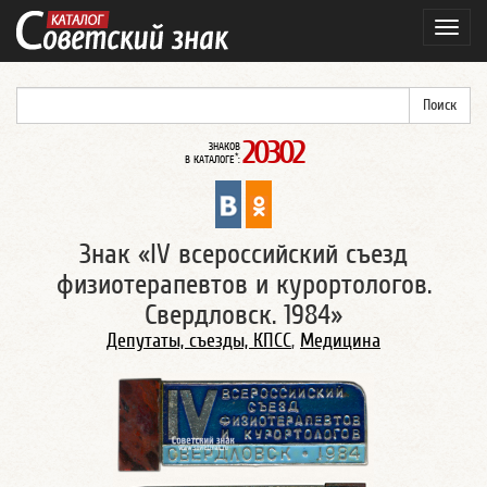
Навиг
20302
ЗНАКОВ
*
В КАТАЛОГЕ
:
Знак «IV всероссийский съезд
физиотерапевтов и курортологов.
Свердловск. 1984»
Депутаты, съезды, КПСС
,
Медицина