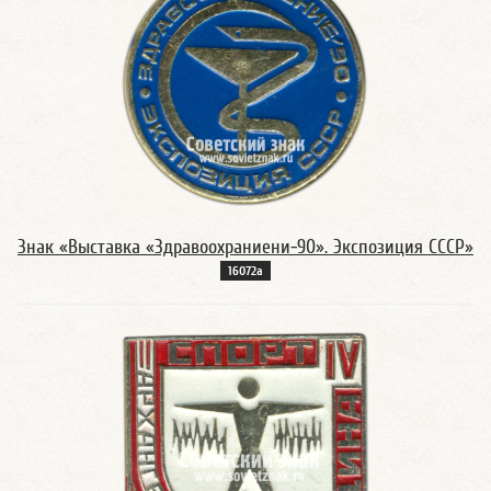
Знак «Выставка «Здравоохраниени-90». Экспозиция СССР»
16072а