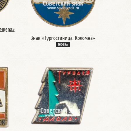
пещера»
Знак «Тургостиница. Коломна»
16099а