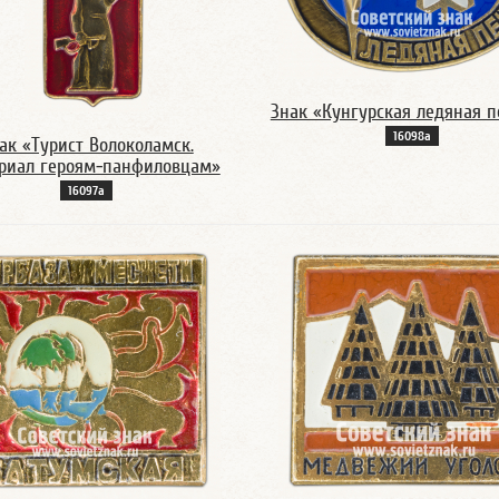
Знак «Кунгурская ледяная 
16098а
ак «Турист Волоколамск.
риал героям-панфиловцам»
16097а