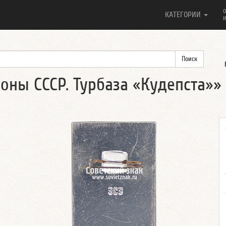
О
КАТЕГОРИИ
И
оны СССР. Турбаза «Кудепста»»