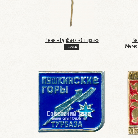
Знак «Турбаза «Стырь»»
Зн
Мемо
16096а